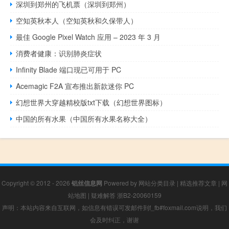
深圳到郑州的飞机票（深圳到郑州）
空知英秋本人（空知英秋和久保带人）
最佳 Google Pixel Watch 应用 – 2023 年 3 月
消费者健康：识别肺炎症状
Infinity Blade 端口现已可用于 PC
Acemagic F2A 宣布推出新款迷你 PC
幻想世界大穿越精校版txt下载（幻想世界图标）
中国的所有水果（中国所有水果名称大全）
Copyright © 2012 - 2026
铝丝信息网
Powered by
网站分类目录
|
精选推荐文章
|
网
站地图
|
疑难解答
浙B2-20060159
声明：本站内容来自互联网，如信息有错误可发邮件到f_fb#foxmail.com说明，我们
会及时纠正，谢谢