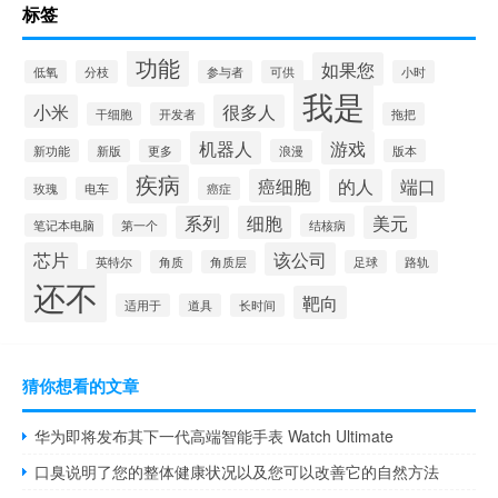
标签
功能
如果您
低氧
分枝
参与者
可供
小时
我是
小米
很多人
干细胞
开发者
拖把
机器人
游戏
新功能
新版
更多
浪漫
版本
疾病
癌细胞
的人
端口
玫瑰
电车
癌症
系列
细胞
美元
笔记本电脑
第一个
结核病
芯片
该公司
英特尔
角质
角质层
足球
路轨
还不
靶向
适用于
道具
长时间
猜你想看的文章
华为即将发布其下一代高端智能手表 Watch Ultimate
口臭说明了您的整体健康状况以及您可以改善它的自然方法