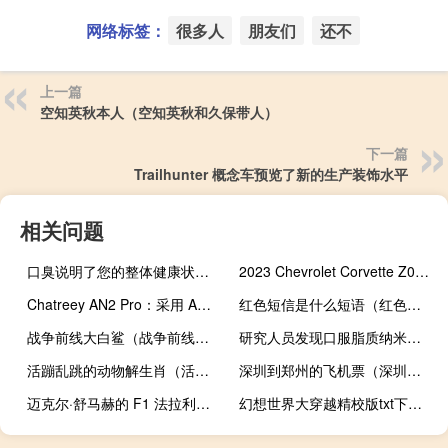
网络标签：
很多人
朋友们
还不
上一篇
空知英秋本人（空知英秋和久保带人）
下一篇
Trailhunter 概念车预览了新的生产装饰水平
相关问题
口臭说明了您的整体健康状况以及您可以改善它的自然方法
2023 Chevrolet Corvette Z06 的产量增加
Chatreey AN2 Pro：采用 AMD APU 的新型迷你 PC 适合各种应用
红色短信是什么短语（红色短信）
战争前线大白鲨（战争前线好玩吗）
研究人员发现口服脂质纳米颗粒药物可以预防结肠炎相关癌症的发展
活蹦乱跳的动物解生肖（活蹦乱跳的动物）
深圳到郑州的飞机票（深圳到郑州）
迈克尔·舒马赫的 F1 法拉利以数百万美元的价格拍卖
幻想世界大穿越精校版txt下载（幻想世界图标）