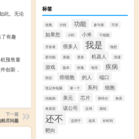
标签
是如此。无论
功能
低氧
分枝
参与者
可供
如果您
小米
小时
干细胞
出了有趣
我是
很多人
开发者
拖把
机器人
新功能
新版
更多
浪漫
y手机预售量
疾病
游戏
版本
玫瑰
电车
乏硬件创新，
癌细胞
的人
端口
癌症
系列
细胞
笔记本电脑
第一个
美元
芯片
结核病
英特尔
角质
该公司
角质层
足球
路轨
下一篇
还不
电池耗尽问题
适用于
道具
长时间
靶向