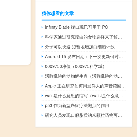
猜你想看的文章
Infinity Blade 端口现已可用于 PC
科学家通过研究蠕虫的食物选择来了解年轻的大脑如何形成终生记忆
分子可以快速 短暂地增加白细胞计数
Android 15 发布日期：下一次更新何时发布
0009750净值（000975科学城）
活蹦乱跳的动物解生肖（活蹦乱跳的动物）
Apple 正在研究如何用发件人的声音读回 iMessages
wais是什么意思的缩写（waist是什么意思）
p53 作为新型癌症疗法靶点的作用
研究人员发现口服脂质纳米颗粒药物可以预防结肠炎相关癌症的发展