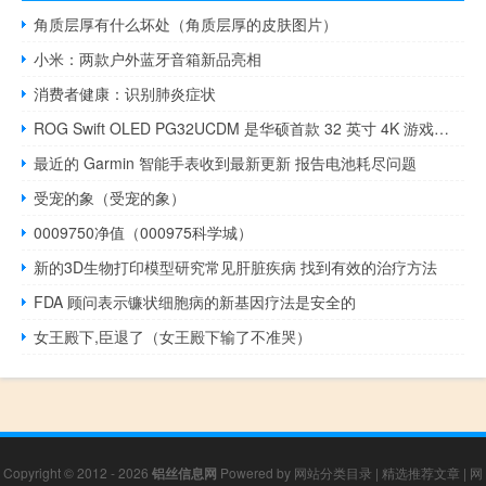
角质层厚有什么坏处（角质层厚的皮肤图片）
小米：两款户外蓝牙音箱新品亮相
消费者健康：识别肺炎症状
ROG Swift OLED PG32UCDM 是华硕首款 32 英寸 4K 游戏显示器
最近的 Garmin 智能手表收到最新更新 报告电池耗尽问题
受宠的象（受宠的象）
0009750净值（000975科学城）
新的3D生物打印模型研究常见肝脏疾病 找到有效的治疗方法
FDA 顾问表示镰状细胞病的新基因疗法是安全的
女王殿下,臣退了（女王殿下输了不准哭）
Copyright © 2012 - 2026
铝丝信息网
Powered by
网站分类目录
|
精选推荐文章
|
网