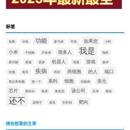
标签
功能
如果您
低氧
分枝
参与者
可供
小时
我是
小米
很多人
干细胞
开发者
拖把
机器人
游戏
新功能
新版
更多
浪漫
版本
疾病
癌细胞
的人
端口
玫瑰
电车
癌症
系列
细胞
美元
笔记本电脑
第一个
结核病
芯片
该公司
英特尔
角质
角质层
足球
路轨
还不
靶向
适用于
道具
长时间
猜你想看的文章