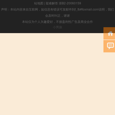
站地图
|
疑难解答
浙B2-20060159
声明：本站内容来自互联网，如信息有错误可发邮件到f_fb#foxmail.com说明，我们
会及时纠正，谢谢
本站仅为个人兴趣爱好，不接盈利性广告及商业合作
小男孩