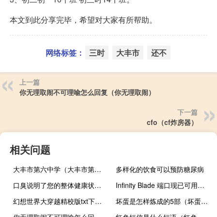
本文到此分享完毕，希望对大家有所帮助。
网络标签：
三时
大丰市
还不
上一篇
你无理取闹不可理喻怎么回复（你无理取闹）
下一篇
cfo（cf炸房器）
相关问题
大丰市第六中学（大丰市第三中学）
多样化的饮食可以预防糖尿病
口臭说明了您的整体健康状况以及您可以改善它的自然方法
Infinity Blade 端口现已可用于 PC
幻想世界大穿越精校版txt下载（幻想世界图标）
坏蛋是怎样炼成的5部（坏蛋怎样炼成的1至4部）