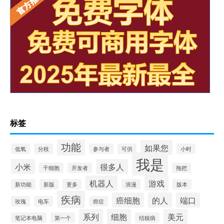
标签
功能
如果您
低氧
分枝
参与者
可供
小时
我是
小米
很多人
干细胞
开发者
拖把
机器人
游戏
新功能
新版
更多
浪漫
版本
疾病
癌细胞
的人
端口
玫瑰
电车
癌症
系列
细胞
美元
笔记本电脑
第一个
结核病