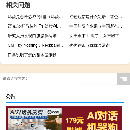
相关问题
坏蛋是怎样炼成的5部（坏蛋怎样炼成的1至4部）
红色短信是什么短语（红色短信）
迈克尔·舒马赫的 F1 法拉利以数百万美元的价格拍卖
中国的所有水果（中国所有水果名称大全）
研究人员发现口服脂质纳米颗粒药物可以预防结肠炎相关癌症的发展
女王殿下,臣退了（女王殿下输了不准哭）
CMF by Nothing：Neckband Pro 和 Buds 即将推出
优优蹭饭（优优兵器谱）
口臭说明了您的整体健康状况以及您可以改善它的自然方法
☚
公告